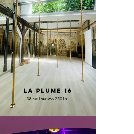
La plum
e 16
38 r
ue Lauriston 75016