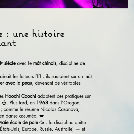
 : une histoire
lant
Iᵉ siècle
avec le
mât chinois
, discipline de
aînait les lutteurs 🤼‍♂️ : ils sautaient sur un mât
er avec la peau
, devenant de véritables
ses
Hoochi Coochi
adaptent ces pratiques sur
 🎪. Plus tard, en
1968
dans l’Oregon,
rs ; comme le résume Nicolas Casanova,
t en danse assumée. 💋
vraie école de pole
🥳 : la discipline quitte
États-Unis, Europe, Russie, Australie) — et