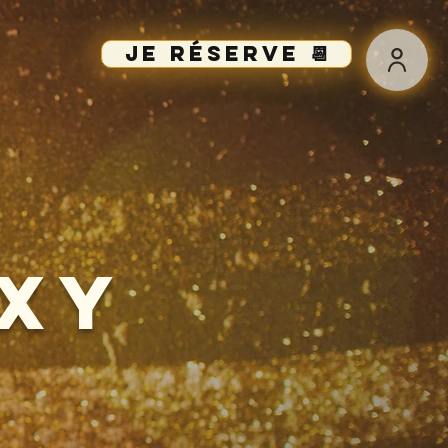
Je réserve 📆
exy