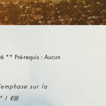
ité ** Pré-requis : Aucun
’emphase sur la
 ! 💃🏼