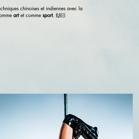
echniques chinoises et indiennes avec la
s comme
art
et comme
sport
. 🙌🏻