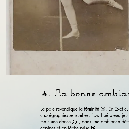
4. La bonne ambian
La pole revendique la
féminité
😌. En Exotic,
chorégraphies sensuelles, flow libérateur, je
mais une danse 💃🏼, dans une ambiance déte
copines et on lâche prise 🥰.