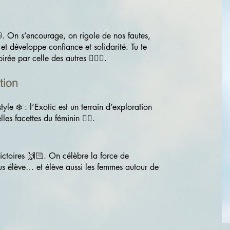
. On s’encourage, on rigole de nos fautes,
️ et développe confiance et solidarité. Tu te
rée par celle des autres 👩‍❤️‍👩.
tion
le ❄️ : l’Exotic est un terrain d’exploration
lles facettes du féminin ✊🏼.
 victoires 🙌🏻. On célèbre la force de
s élève… et élève aussi les femmes autour de