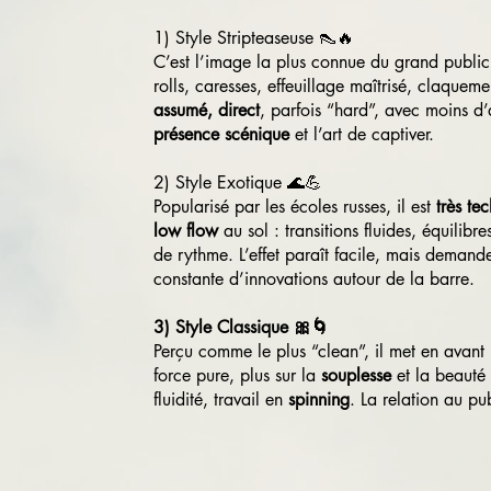
1) Style Stripteaseuse 👠🔥
C’est l’image la plus connue du grand publi
rolls, caresses, effeuillage maîtrisé, claquem
assumé, direct
, parfois “hard”, avec moins d’a
présence scénique
et l’art de captiver.
2) Style Exotique 🌊💪
Popularisé par les écoles russes, il est
très te
low flow
au sol : transitions fluides, équilibre
de rythme. L’effet paraît facile, mais deman
constante d’innovations autour de la barre.
3) Style Classique 🎀🌀
Perçu comme le plus “clean”, il met en avant
force pure, plus sur la
souplesse
et la beauté
fluidité, travail en
spinning
. La relation au pu