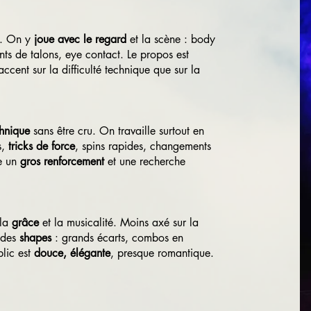
c. On y
joue avec le regard
et la scène : body
ents de talons, eye contact. Le propos est
ccent sur la difficulté technique que sur la
chnique
sans être cru. On travaille surtout en
s,
tricks de force
, spins rapides, changements
de un
gros renforcement
et une recherche
 la
grâce
et la musicalité. Moins axé sur la
 des
shapes
: grands écarts, combos en
blic est
douce, élégante
, presque romantique.