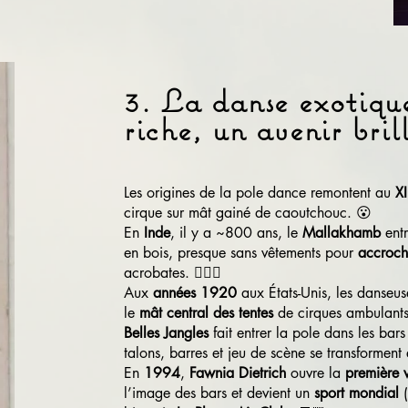
3. La danse exotique
riche, un avenir bril
Les origines de la pole dance remontent au
XI
cirque sur mât gainé de caoutchouc. 😮
En
Inde
, il y a ~800 ans, le
Mallakhamb
entr
en bois, presque sans vêtements pour
accroch
acrobates. 🤸🏽‍♂️
Aux
années 1920
aux États-Unis, les danseu
le
mât central des tentes
de cirques ambulants
Belles Jangles
fait entrer la pole dans les ba
talons, barres et jeu de scène se transformen
En
1994
,
Fawnia Dietrich
ouvre la
première 
l’image des bars et devient un
sport mondial
(