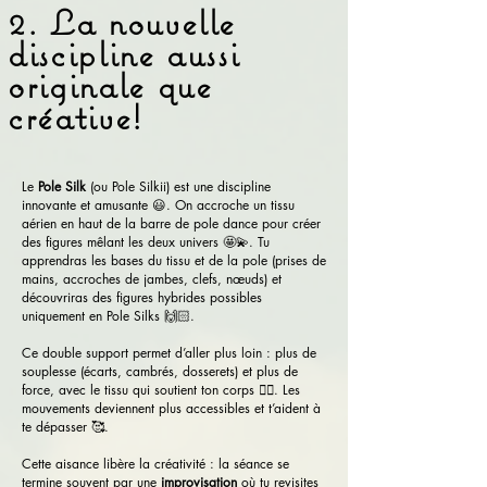
2. La nouvelle
discipline aussi
originale que
créative!
Le
Pole Silk
(ou Pole Silkii) est une discipline
innovante et amusante 😃. On accroche un tissu
aérien en haut de la barre de pole dance pour créer
des figures mêlant les deux univers 🤩💫. Tu
apprendras les bases du tissu et de la pole (prises de
mains, accroches de jambes, clefs, nœuds) et
découvriras des figures hybrides possibles
uniquement en Pole Silks 🙌🏻.
Ce double support permet d’aller plus loin : plus de
souplesse (écarts, cambrés, dosserets) et plus de
force, avec le tissu qui soutient ton corps 👍🏻. Les
mouvements deviennent plus accessibles et t’aident à
te dépasser 🥰.
Cette aisance libère la créativité : la séance se
termine souvent par une
improvisation
où tu revisites