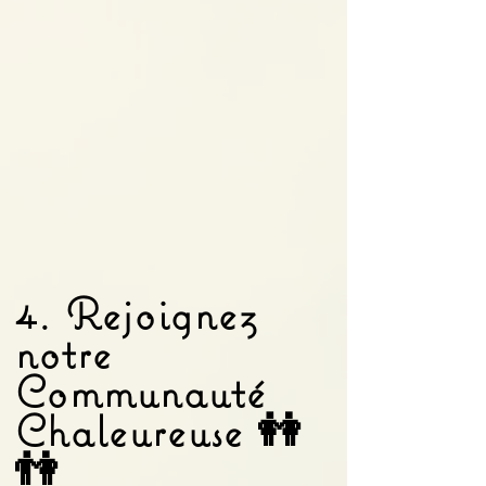
4. Rejoignez
notre
Communauté
Chaleureuse 👭
👫