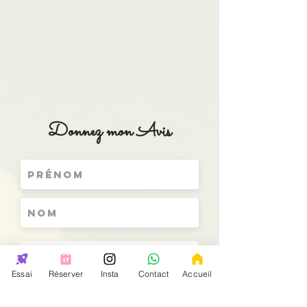
Donnez mon Avis
Essai
Réserver
Insta
Contact
Accueil
Donnez-nous une note