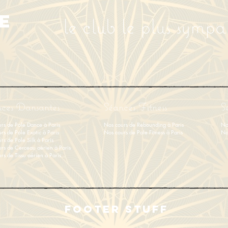
E
le club le plus symp
ces Dansantes
Séances Fitness
S
rs de Pole Dance à Paris
Nos cours de Rebounding à Paris
No
rs de Pole Exotic à Paris
Nos cours de Pole Fitness à Paris
No
rs de Pole Silk à Paris
rs de Cerceau aérien à Paris
rs de Tissu aérien
à
Paris
FOOTER STUFF