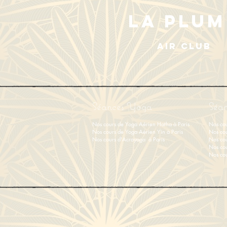
LA PLUM
AIR CLUB
Séances Yoga
Séan
Nos cours de Yoga Aérien Hatha à Paris
Nos cou
Nos cours de Y
oga Aérien Yin
à Paris
Nos cou
Nos cours d'Acroyoga à Paris
Nos cou
Nos cou
Nos cou