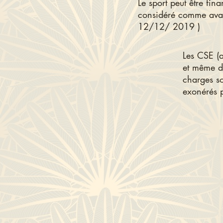
Le sport peut être fin
considéré comme avant
12/12/ 2019 )
Les CSE (
et même de
charges so
exonérés 