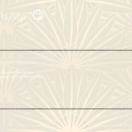
a askip 😏
éances Terrestres
s cours de Twerk à Paris
s cours de Chair Dance à Paris