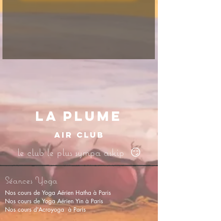
LA PLUME
AIR CLUB
le club le plus sympa askip 😏
Séances Yoga
Nos cours de Yoga Aérien Hatha à Paris
Nos cours de Y
oga Aérien Yin
à Paris
Nos cours d'Acroyoga à Paris