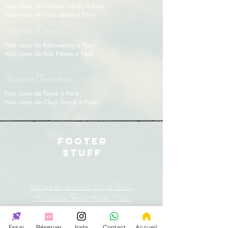
Nos cours de Cerceau aérien à Paris
Nos cours de Tissu aérien
à
Paris
Séances Fitness
Nos cours de Rebounding à Paris
Nos cours de Pole Fitness à Paris
Séances Terrestres
Nos cours de Twerk à Paris
Nos cours de Chair Dance à Paris
FOOTER
STUFF
147rue de lourmel 75015 Paris
33
avenue
Foch 75016 Paris
38
Rue Lauriston
75016 Paris
31 rue Saint
Charles
75015 Paris
Essai
Réserver
Insta
Contact
Accueil