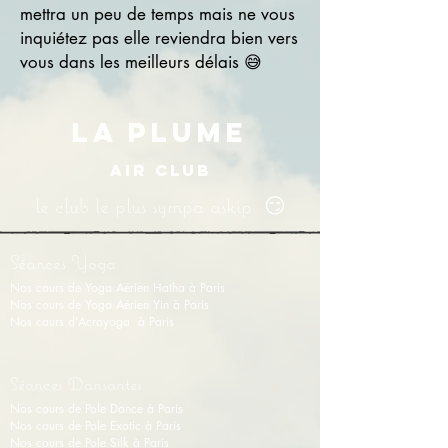
mettra un peu de temps mais ne vous
inquiétez pas elle reviendra bien vers
vous dans les meilleurs délais 😅
LA PLUME
AIR CLUB
le club le plus sympa askip 😏
Séances Yoga
Nos cours de Yoga Aérien Hatha à Paris
Nos cours de Y
oga Aérien Yin
à Paris
Nos cours d'Acroyoga à Paris
Séances Dansantes
Nos cours de Pole Dance à Paris
Nos cours de Pole Exotic à Paris
Nos cours de Pole Silk à Paris