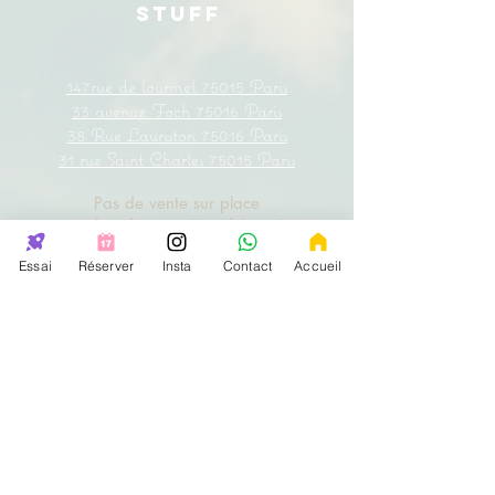
STUFF
147rue de lourmel 75015 Paris
33
avenue
Foch 75016 Paris
38
Rue Lauriston
75016 Paris
31 rue Saint
Charles
75015 Paris
Pas de vente sur place
mais uniquement sur internet
Essai
Réserver
Insta
Contact
Accueil
Contact
Mentions légales & Conditions Générales
Instagram = news +
promo