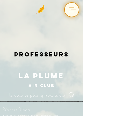
Professeurs
LA PLUME
AIR CLUB
le club le plus sympa askip 😏
Séances Yoga
Nos cours de Yoga Aérien Hatha à Paris