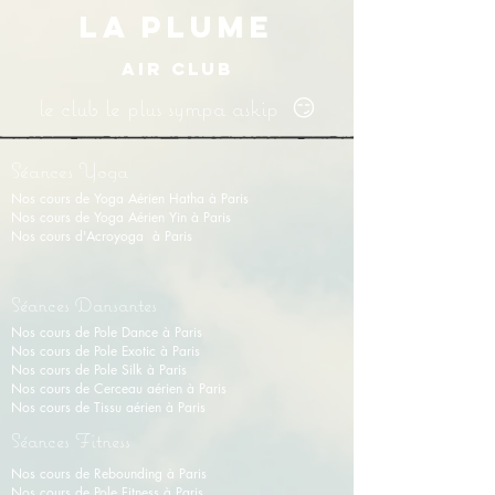
LA PLUME
AIR CLUB
le club le plus sympa askip 😏
Séances Yoga
Nos cours de Yoga Aérien Hatha à Paris
Nos cours de Y
oga Aérien Yin
à Paris
Nos cours d'Acroyoga à Paris
Séances Dansantes
Nos cours de Pole Dance à Paris
Nos cours de Pole Exotic à Paris
Nos cours de Pole Silk à Paris
Nos cours de Cerceau aérien à Paris
Nos cours de Tissu aérien
à
Paris
Séances Fitness
Nos cours de Rebounding à Paris
Nos cours de Pole Fitness à Paris