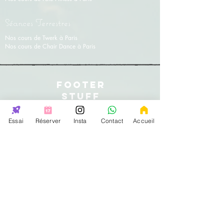
Séances Terrestres
Nos cours de Twerk à Paris
Nos cours de Chair Dance à Paris
FOOTER
STUFF
Essai
Réserver
Insta
Contact
Accueil
147rue de lourmel 75015 Paris
33
avenue
Foch 75016 Paris
38
Rue Lauriston
75016 Paris
31 rue Saint
Charles
75015 Paris
Pas de vente sur place
mais uniquement sur internet
Contact