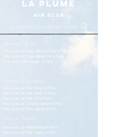
LA PLUME
AIR CLUB
le club le plus sympa askip 😏
Séances Yoga
Nos cours de Yoga Aérien Hatha à Paris
Nos cours de Y
oga Aérien Yin
à Paris
Nos cours d'Acroyoga à Paris
Séances Dansantes
Nos cours de Pole Dance à Paris
Nos cours de Pole Exotic à Paris
Nos cours de Pole Silk à Paris
Nos cours de Cerceau aérien à Paris
Nos cours de Tissu aérien
à
Paris
Séances Fitness
Nos cours de Rebounding à Paris
Nos cours de Pole Fitness à Paris