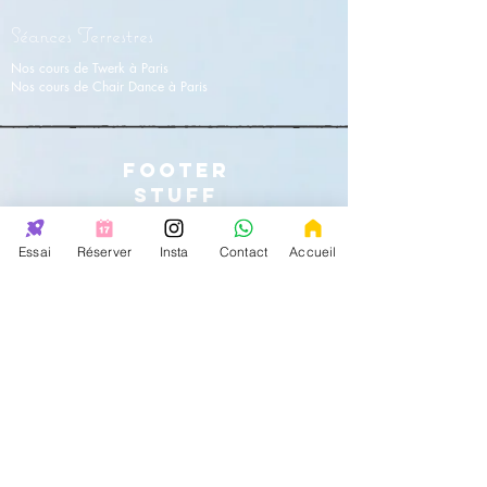
Séances Terrestres
Nos cours de Twerk à Paris
Nos cours de Chair Dance à Paris
FOOTER
STUFF
Essai
Réserver
Insta
Contact
Accueil
147rue de lourmel 75015 Paris
33
avenue
Foch 75016 Paris
38
Rue Lauriston
75016 Paris
31 rue Saint
Charles
75015 Paris
Pas de vente sur place
mais uniquement sur internet
Contact