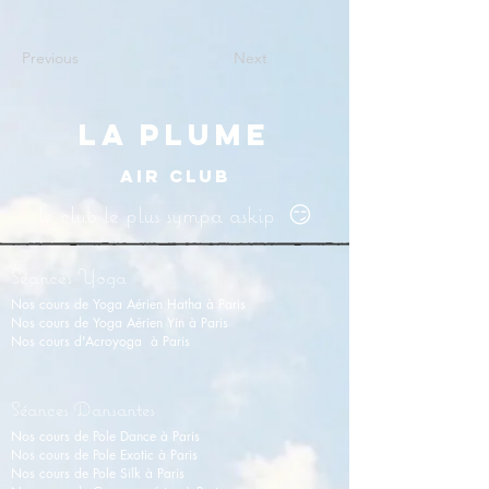
Previous
Next
LA PLUME
AIR CLUB
le club le plus sympa askip 😏
Séances Yoga
Nos cours de Yoga Aérien Hatha à Paris
Nos cours de Y
oga Aérien Yin
à Paris
Nos cours d'Acroyoga à Paris
Séances Dansantes
Nos cours de Pole Dance à Paris
Nos cours de Pole Exotic à Paris
Nos cours de Pole Silk à Paris