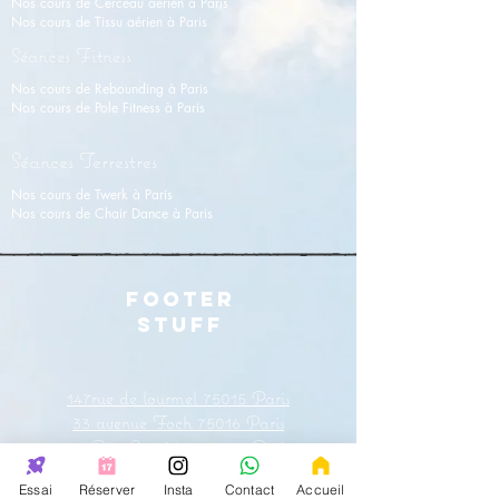
Nos cours de Cerceau aérien à Paris
Nos cours de Tissu aérien
à
Paris
Séances Fitness
Nos cours de Rebounding à Paris
Nos cours de Pole Fitness à Paris
Séances Terrestres
Nos cours de Twerk à Paris
Nos cours de Chair Dance à Paris
FOOTER
STUFF
147rue de lourmel 75015 Paris
33
avenue
Foch 75016 Paris
38
Rue Lauriston
75016 Paris
31 rue Saint
Charles
75015 Paris
Essai
Réserver
Insta
Contact
Accueil