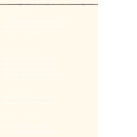
Séances Yoga
Nos cours de Yoga Aérien Hatha à Paris
Nos cours de Y
oga Aérien Yin
à Paris
Nos cours d'Acroyoga à Paris
Séances Dansantes
Nos cours de Pole Dance à Paris
Nos cours de Pole Exotic à Paris
Nos cours de Pole Silk à Paris
Nos cours de Cerceau aérien à Paris
Nos cours de Tissu aérien
à
Paris
Séances Fitness
Nos cours de Rebounding à Paris
Nos cours de Pole Fitness à Paris
Séances Terrestres
Nos cours de Twerk à Paris
Nos cours de Chair Dance à Paris