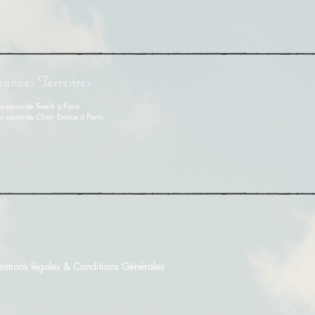
éances Terrestres
s cours de Twerk à Paris
s cours de Chair Dance à Paris
ntions légales & Conditions Générales