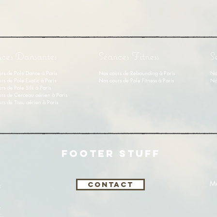
ces Dansantes
Séances Fitness
S
rs de Pole Dance à Paris
Nos cours de Rebounding à Paris
No
rs de Pole Exotic à Paris
Nos cours de Pole Fitness à Paris
No
rs de Pole Silk à Paris
rs de Cerceau aérien à Paris
rs de Tissu aérien
à
Paris
FOOTER STUFF
s
Me
Contact
s
is