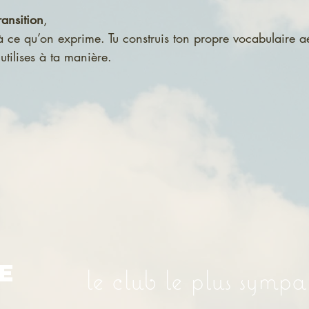
ansition
,
à ce qu’on exprime. Tu construis ton propre vocabulaire aé
tilises à ta manière.
E
le club le plus symp