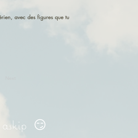
rien, avec des figures que tu 
Next
a askip 😏