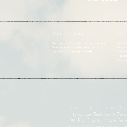
Séances Yoga
Séan
Nos cours de Yoga Aérien Hatha à Paris
Nos cou
Nos cours de Y
oga Aérien Yin
à Paris
Nos cou
Nos cours d'Acroyoga à Paris
Nos cou
Nos cou
Nos cou
147rue de lourmel 75015 Pari
33
avenue
Foch 75016 Paris
38
Rue Lauriston
75016 Pari
31 rue Saint
Charles
75015 Par