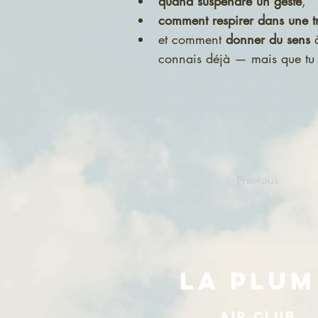
quand suspendre un geste
,
comment respirer dans une tr
et comment 
donner du sens
 
connais déjà — mais que tu u
Previous
LA PLUM
AIR CLUB