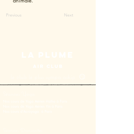
animale.
Previous
Next
LA PLUME
AIR CLUB
le club le plus sympa askip 😏
Séances Yoga
Nos cours de Yoga Aérien Hatha à Paris
Nos cours de Y
oga Aérien Yin
à Paris
Nos cours d'Acroyoga à Paris
Séances Dansantes