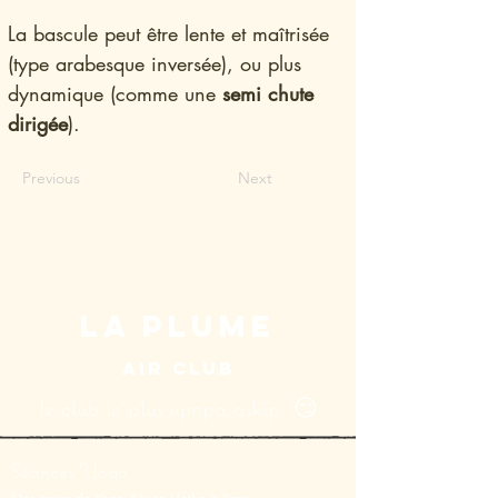
La bascule peut être lente et maîtrisée 
(type arabesque inversée), ou plus 
dynamique (comme une 
semi chute 
dirigée
).
Previous
Next
LA PLUME
AIR CLUB
le club le plus sympa askip 😏
Séances Yoga