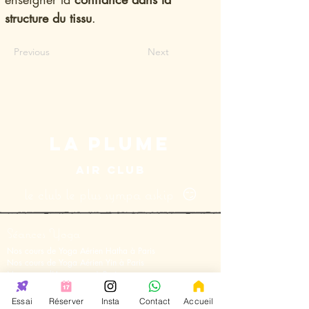
structure du tissu
.
Previous
Next
LA PLUME
AIR CLUB
le club le plus sympa askip 😏
Séances Yoga
Nos cours de Yoga Aérien Hatha à Paris
Nos cours de Y
oga Aérien Yin
à Paris
Nos cours d'Acroyoga à Paris
Essai
Réserver
Insta
Contact
Accueil