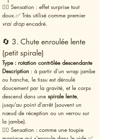
🧚‍♀️ Sensation : effet surprise tout 
doux.✅ Très utilisé comme premier 
vrai drop
 encadré.
🔄 3. Chute enroulée lente 
(petit spirale)
Type : rotation contrôlée descendante
Description
 : à partir d’un wrap jambe 
ou hanche, le tissu est déroulé 
doucement par la gravité, et le corps 
descend dans une 
spirale lente
, 
jusqu’au point d’arrêt (souvent un 
nœud de réception ou un verrou sur 
la jambe).
🧚‍♀️ Sensation : comme une toupie 
magique qui s’enroule dans le vide.✅ 