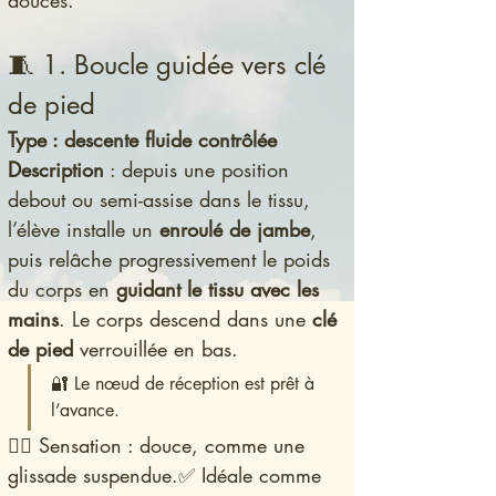
douces.
🧵 1. Boucle guidée vers clé 
de pied
Type : descente fluide contrôlée
Description
 : depuis une position 
debout ou semi-assise dans le tissu, 
l’élève installe un 
enroulé de jambe
, 
puis relâche progressivement le poids 
du corps en 
guidant le tissu avec les 
mains
. Le corps descend dans une 
clé 
de pied
 verrouillée en bas.
🔐 Le nœud de réception est prêt à 
l’avance.
🧚‍♀️ Sensation : douce, comme une 
glissade suspendue.✅ Idéale comme 