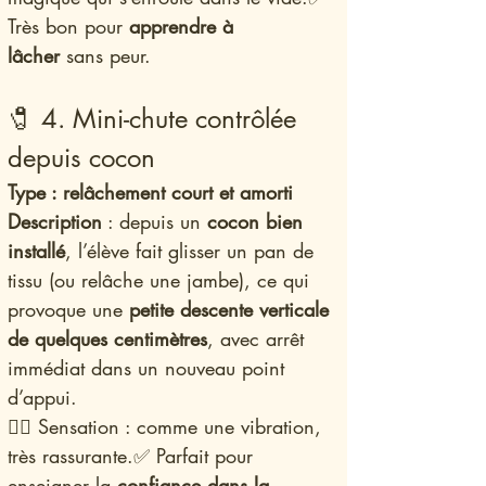
Très bon pour 
apprendre à 
lâcher
 sans peur.
🧷 4. Mini-chute contrôlée 
depuis cocon
Type : relâchement court et amorti
Description
 : depuis un 
cocon bien 
installé
, l’élève fait glisser un pan de 
tissu (ou relâche une jambe), ce qui 
provoque une 
petite descente verticale 
de quelques centimètres
, avec arrêt 
immédiat dans un nouveau point 
d’appui.
🧚‍♀️ Sensation : comme une vibration, 
très rassurante.✅ Parfait pour 
enseigner la 
confiance dans la 