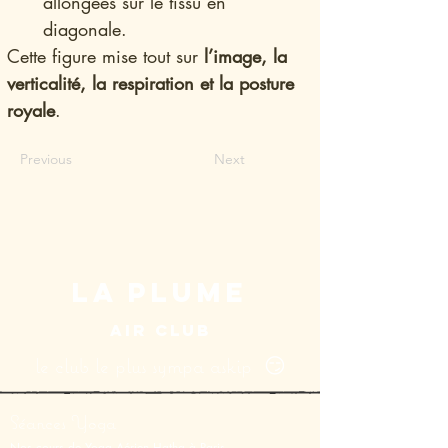
allongées sur le tissu en 
diagonale.
Cette figure mise tout sur 
l’image, la 
verticalité, la respiration et la posture 
royale
.
Previous
Next
LA PLUME
AIR CLUB
le club le plus sympa askip 😏
Séances Yoga
Nos cours de Yoga Aérien Hatha à Paris