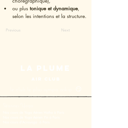
chorégraphique),
ou plus 
tonique et dynamique
, 
selon les intentions et la structure.
Previous
Next
LA PLUME
AIR CLUB
le club le plus sympa askip 😏
Séances Yoga
Nos cours de Yoga Aérien Hatha à Paris
Nos cours de Y
oga Aérien Yin
à Paris
Nos cours d'Acroyoga à Paris