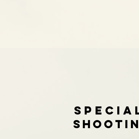
specia
shootin