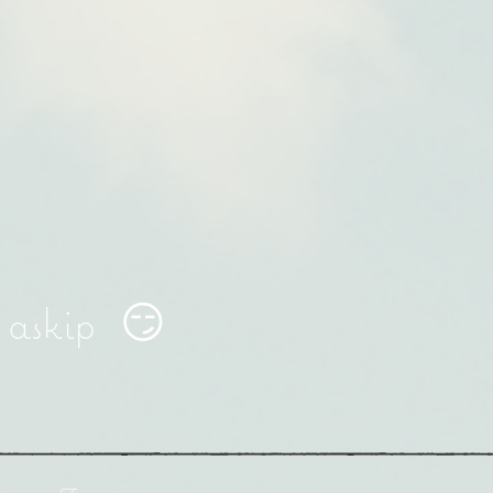
a askip 😏