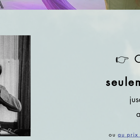
👉 
seule
ju
a
ou
au prix