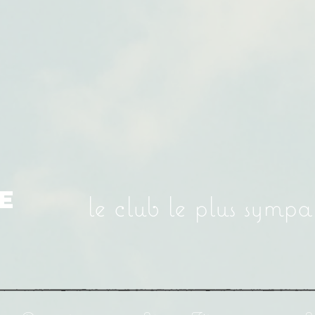
E
le club le plus symp