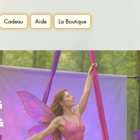
Cadeau
Aide
La Boutique
g
g