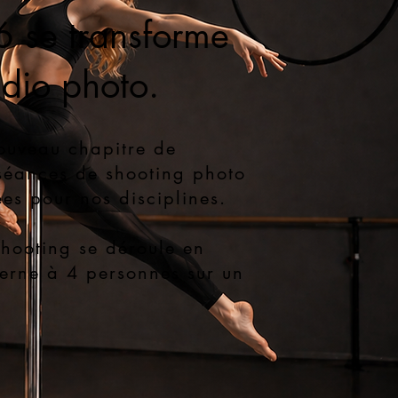
6 se transforme
udio photo.
ouveau chapitre de
séances de shooting photo
es pour nos disciplines.
shooting se déroule en
terne à 4 personnes sur un
.