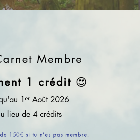
Carnet Membre
ment 1
crédit
😍
squ'au 1ᵉʳ Août 2026
u lieu de 4 crédits
 de 150€ si tu n'es pas membre.