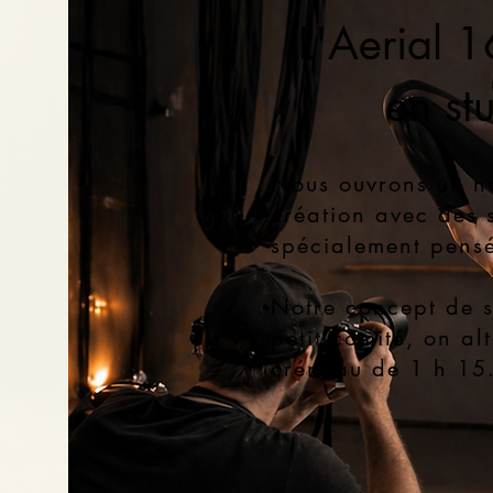
L'Aerial 1
en st
N
ous ouvrons un n
création avec des 
spécialement pensé
N
otre concept de 
petit comité, on al
créneau de 1 h 15