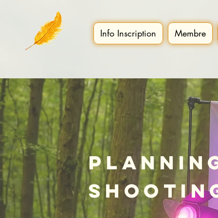
Info Inscription
Membre
Plannin
shootin