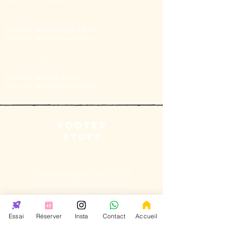
Séances Fitness
Nos cours de Rebounding à Paris
Nos cours de Pole Fitness à Paris
Séances Terrestres
Nos cours de Twerk à Paris
Nos cours de Chair Dance à Paris
FOOTER
STUFF
147rue de lourmel 75015 Paris
33
avenue
Foch 75016 Paris
38
Rue Lauriston
75016 Paris
31 rue Saint
Charles
75015 Paris
Essai
Réserver
Insta
Contact
Accueil
Pas de vente sur place