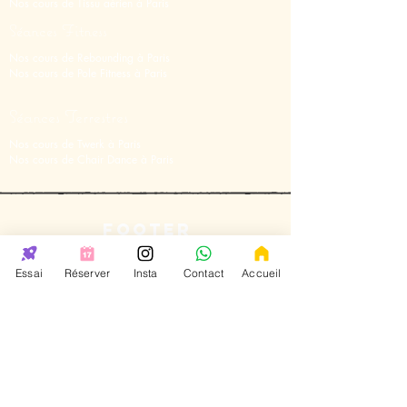
Nos cours de Tissu aérien
à
Paris
Séances Fitness
Nos cours de Rebounding à Paris
Nos cours de Pole Fitness à Paris
Séances Terrestres
Nos cours de Twerk à Paris
Nos cours de Chair Dance à Paris
FOOTER
STUFF
Essai
Réserver
Insta
Contact
Accueil
147rue de lourmel 75015 Paris
33
avenue
Foch 75016 Paris
38
Rue Lauriston
75016 Paris
31 rue Saint
Charles
75015 Paris
Pas de vente sur place