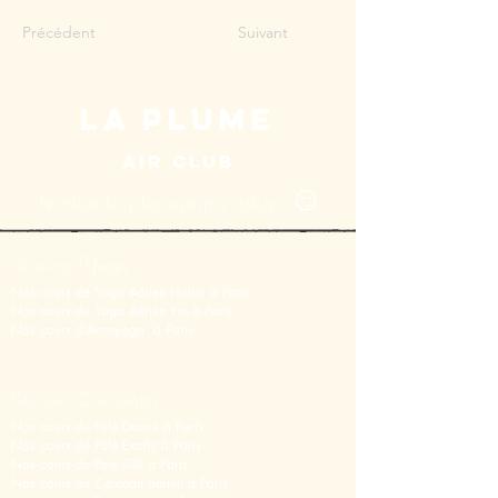
Précédent
Suivant
LA PLUME
AIR CLUB
le club le plus sympa askip 😏
Séances Yoga
Nos cours de Yoga Aérien Hatha à Paris
Nos cours de Y
oga Aérien Yin
à Paris
Nos cours d'Acroyoga à Paris
Séances Dansantes
Nos cours de Pole Dance à Paris
Nos cours de Pole Exotic à Paris
Nos cours de Pole Silk à Paris
Nos cours de Cerceau aérien à Paris