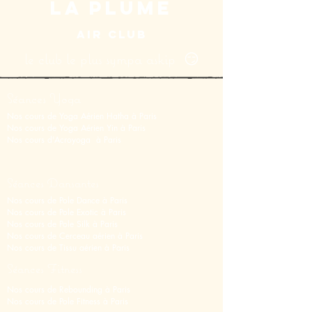
LA PLUME
AIR CLUB
le club le plus sympa askip 😏
Séances Yoga
Nos cours de Yoga Aérien Hatha à Paris
Nos cours de Y
oga Aérien Yin
à Paris
Nos cours d'Acroyoga à Paris
Séances Dansantes
Nos cours de Pole Dance à Paris
Nos cours de Pole Exotic à Paris
Nos cours de Pole Silk à Paris
Nos cours de Cerceau aérien à Paris
Nos cours de Tissu aérien
à
Paris
Séances Fitness
Nos cours de Rebounding à Paris
Nos cours de Pole Fitness à Paris