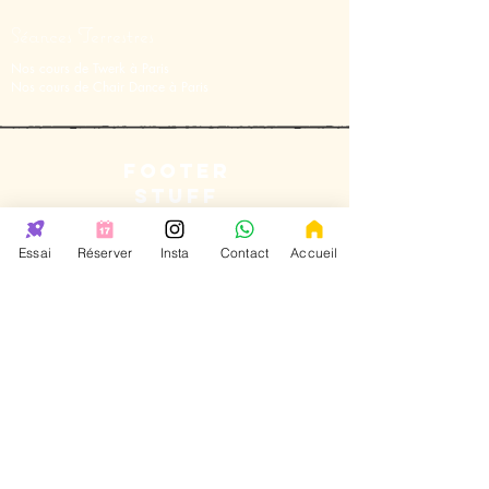
Séances Terrestres
Nos cours de Twerk à Paris
Nos cours de Chair Dance à Paris
FOOTER
STUFF
Essai
Réserver
Insta
Contact
Accueil
147rue de lourmel 75015 Paris
33
avenue
Foch 75016 Paris
38
Rue Lauriston
75016 Paris
31 rue Saint
Charles
75015 Paris
Pas de vente sur place
mais uniquement sur internet
Contact