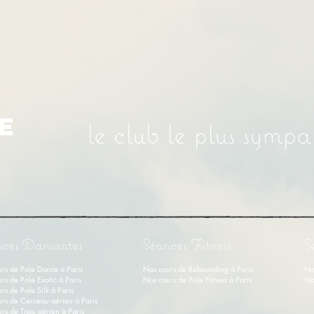
E
le club le plus symp
ces Dansantes
Séances Fitness
S
rs de Pole Dance à Paris
Nos cours de Rebounding à Paris
No
rs de Pole Exotic à Paris
Nos cours de Pole Fitness à Paris
No
rs de Pole Silk à Paris
rs de Cerceau aérien à Paris
rs de Tissu aérien
à
Paris