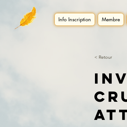
Info Inscription
Membre
< Retour
In
Cr
at