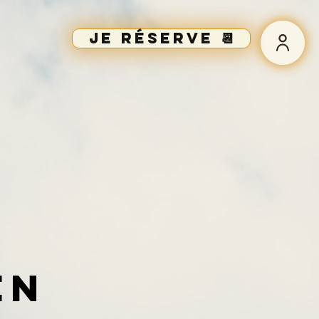
Je réserve 📆
en