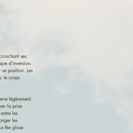
ccrochant ses 
que d'inversion. 
 sa position. Les 
c le corps 
serre légèrement 
ver la prise 
entre les 
onger les 
a fée glisse 