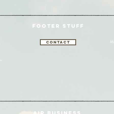
FOOTER STUFF
s
Me
Contact
s
is
AIR BUSINESS