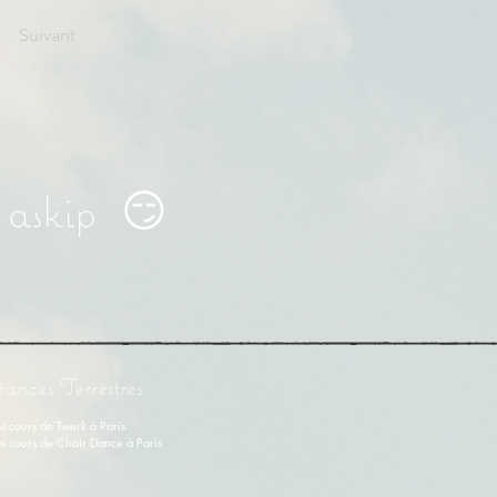
Suivant
a askip 😏
éances Terrestres
s cours de Twerk à Paris
s cours de Chair Dance à Paris