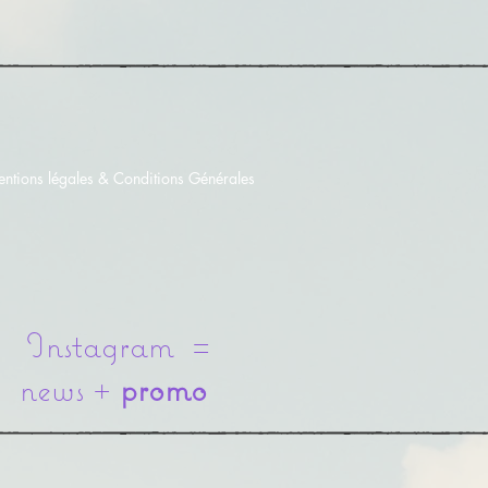
ntions légales & Conditions Générales
Instagram =
news +
promo