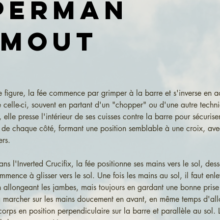
perman
smout
te figure, la fée commence par grimper à la barre et s'inverse en a
 celle-ci, souvent en partant d'un "chopper" ou d'une autre techni
 elle presse l'intérieur de ses cuisses contre la barre pour sécuriser
s de chaque côté, formant une position semblable à une croix, ave
ers.
ans l'Inverted Crucifix, la fée positionne ses mains vers le sol, des
mmence à glisser vers le sol. Une fois les mains au sol, il faut enle
n allongeant les jambes, mais toujours en gardant une bonne prise 
va marcher sur les mains doucement en avant, en même temps d'all
orps en position perpendiculaire sur la barre et parallèle au sol. L