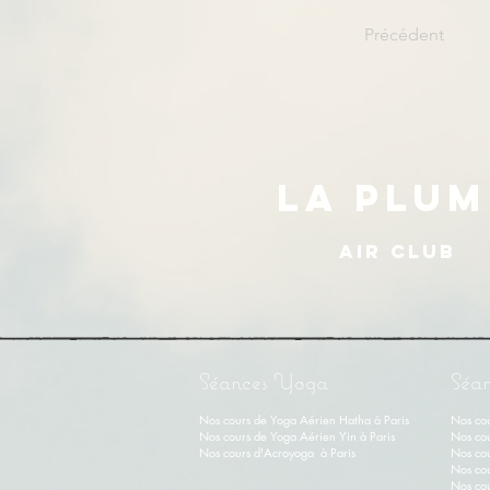
Précédent
LA PLUM
AIR CLUB
Séances Yoga
Séan
Nos cours de Yoga Aérien Hatha à Paris
Nos cou
Nos cours de Y
oga Aérien Yin
à Paris
Nos cou
Nos cours d'Acroyoga à Paris
Nos cou
Nos cou
Nos cou