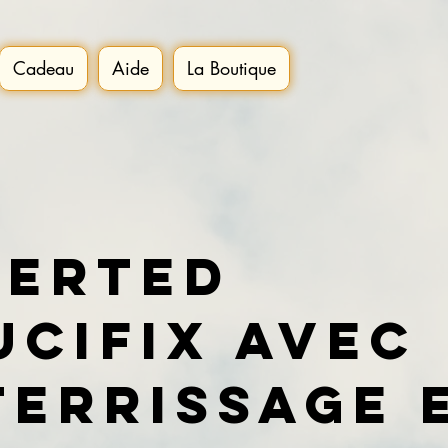
Cadeau
Aide
La Boutique
verted
ucifix avec
terrissage 