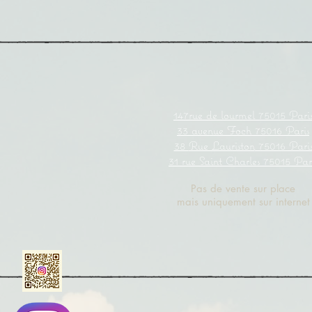
147rue de lourmel 75015 Pari
33
avenue
Foch 75016 Paris
38
Rue Lauriston
75016 Pari
31 rue Saint
Charles
75015 Par
Pas de vente sur place
mais uniquement sur internet