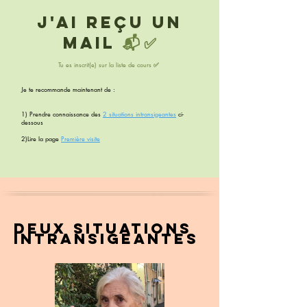
J'ai reçu un
mail
📬 ✅
Tu es inscrit(e) sur la liste de cours
✅
Je te recommande maintenant de :
1) Prendre connaissance des
2 situations intransigeantes
ci-
dessous
2)Lire la page
Première visite
deux Situations
intransigeantes