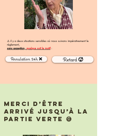
⚠️ il y a deux situations sensibles où nous suivons impérativement le
règlement,
sans exception,
quelque soit le motif
:
Annulation 24h ❌
Retard 🥵
merci d’être
arrivé jusqu’à la
partie verte 😅