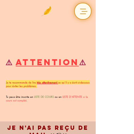
⚠️
attention
⚠️
Je te recommande de lire
très attentivement
ce qu’il y a écrit ci-dessous
pour éviter les problèmes.
Tu peux être inscrite en
LISTE DE COURS
ou en
LISTE D’ATTENTE si le
cours est complet
.
Je n'ai pas reçu de