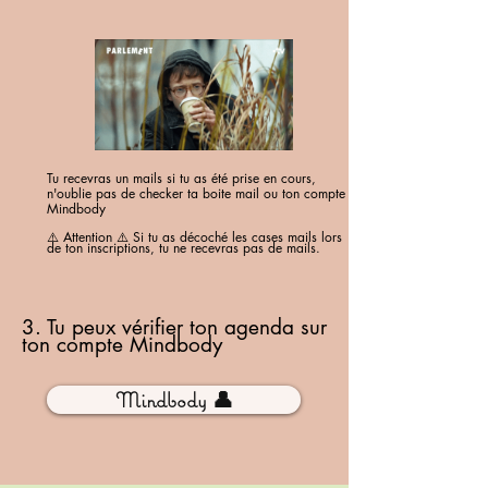
Tu recevras un mails si tu as été prise en cours,
n'oublie pas de checker ta boite mail ou ton compte
Mindbody
⚠️ Attention ⚠️ Si tu as décoché les cases mails lors
de ton inscriptions, tu ne recevras pas de mails.
3. Tu peux vérifier ton agenda sur
ton compte
Mindbody
Mindbody 👤