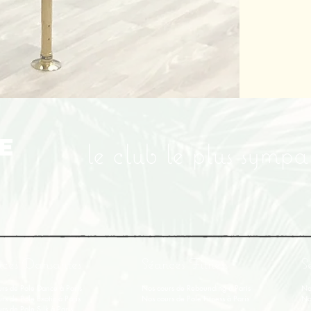
E
le club le plus symp
ces Dansantes
Séances Fitness
S
rs de Pole Dance à Paris
Nos cours de Rebounding à Paris
No
rs de Pole Exotic à Paris
Nos cours de Pole Fitness à Paris
No
rs de Pole Silk à Paris