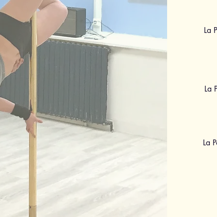
La P
La 
La 