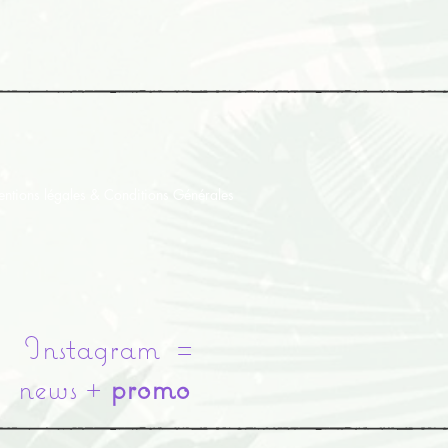
ntions légales & Conditions Générales
Instagram =
news +
promo