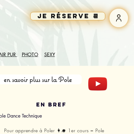
Je réserve 📆
AIR PUR
PHOTO
SEXY
en savoir plus sur la Pole
En bref
Pole Dance Technique
Pour apprendre à Poler 👩‍🎓 1er cours = Pole