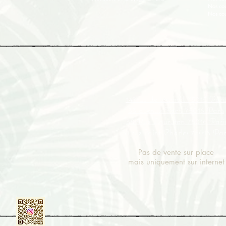
Nos cou
Nos cou
147rue de lourmel 75015 Pari
33
avenue
Foch 75016 Paris
38
Rue Lauriston
75016 Pari
31 rue Saint
Charles
75015 Par
Pas de vente sur place
mais uniquement sur internet