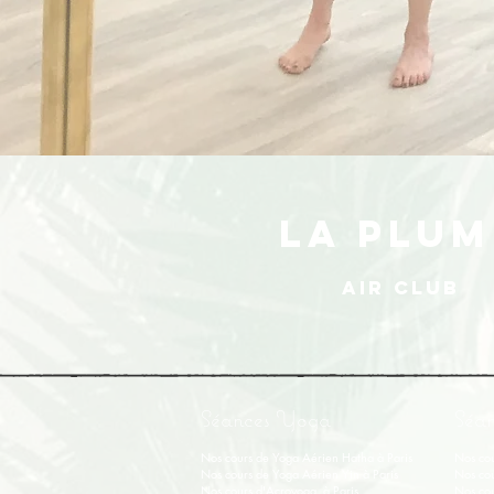
LA PLUM
AIR CLUB
Séances Yoga
Séan
Nos cours de Yoga Aérien Hatha à Paris
Nos cou
Nos cours de Y
oga Aérien Yin
à Paris
Nos cou
Nos cours d'Acroyoga à Paris
Nos cou