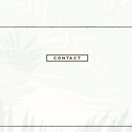
rs de Cerceau aérien à Paris
rs de Tissu aérien
à
Paris
FOOTER STUFF
s
Me
Contact
s
is