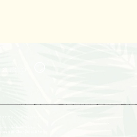
a askip 😏
éances Terrestres
s cours de Twerk à Paris
s cours de Chair Dance à Paris